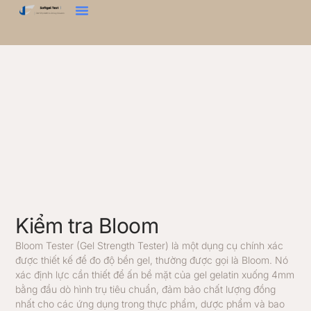
Kiểm Tra Độ Cứng
Kiểm Tra Bloom
Máy Phân Tích Kết Cấu
Liên Hệ Với Chúng Tôi
Kiểm tra Bloom
Bloom Tester (Gel Strength Tester) là một dụng cụ chính xác
được thiết kế để đo độ bền gel, thường được gọi là Bloom. Nó
xác định lực cần thiết để ấn bề mặt của gel gelatin xuống 4mm
bằng đầu dò hình trụ tiêu chuẩn, đảm bảo chất lượng đồng
nhất cho các ứng dụng trong thực phẩm, dược phẩm và bao