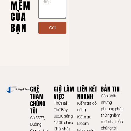
MỀM
CỦA
BẠN
Gửi
GHÉ
GIỜ LÀM
LIÊN KẾT
BẢN TIN
THĂM
VIỆC
NHANH
Cập nhật
CHÚNG
những
Thứ Hai –
Kiểm tra độ
TÔI
phương pháp
Thứ Bảy
cứng
thử nghiệm
08:00 sáng –
Kiểm tra
Số 5577,
mới nhất của
17:00 chiều
Bloom
Đường
chúng tôi,
Chủ Nhật –
Gongyebei,
Máy phân