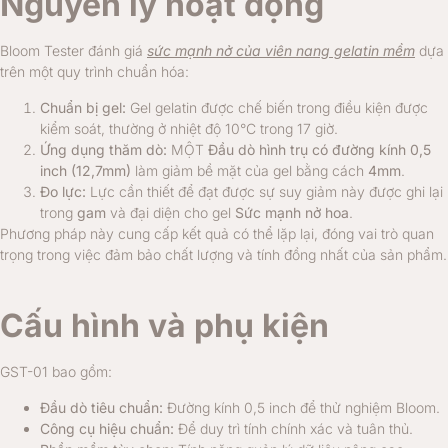
Nguyên lý hoạt động
Bloom Tester đánh giá
sức mạnh nở của viên nang gelatin mềm
dựa
trên một quy trình chuẩn hóa:
Chuẩn bị gel:
Gel gelatin được chế biến trong điều kiện được
kiểm soát, thường ở nhiệt độ 10°C trong 17 giờ.
Ứng dụng thăm dò:
MỘT
Đầu dò hình trụ có đường kính 0,5
inch (12,7mm)
làm giảm bề mặt của gel bằng cách
4mm
.
Đo lực:
Lực cần thiết để đạt được sự suy giảm này được ghi lại
trong
gam
và đại diện cho gel
Sức mạnh nở hoa
.
Phương pháp này cung cấp kết quả có thể lặp lại, đóng vai trò quan
trọng trong việc đảm bảo chất lượng và tính đồng nhất của sản phẩm.
Cấu hình và phụ kiện
GST-01 bao gồm:
Đầu dò tiêu chuẩn:
Đường kính 0,5 inch để thử nghiệm Bloom.
Công cụ hiệu chuẩn:
Để duy trì tính chính xác và tuân thủ.