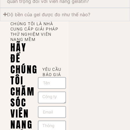
quan trọng đối với viên nang gelatin?
Độ bền của gel được đo như thế nào?
CHÚNG TÔI LÀ NHÀ
CUNG CẤP GIẢI PHÁP
THỬ NGHIỆM VIÊN
NANG MỀM
HÃY
ĐỂ
CHÚNG
YÊU CẦU
BÁO GIÁ
TÔI
CHĂM
SÓC
VIÊN
NANG