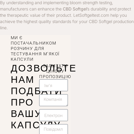
By understanding and implementing bloom strength testing,
manufacturers can enhance the
CBD Softgel
’s durability and protect
the therapeutic value of their product. LetSoftgeltest.com help you
achieve the highest quality standards for your CBD Softgel production
line.
МИ Є
ПОСТАЧАЛЬНИКОМ
РОЗЧИНУ ДЛЯ
ТЕСТУВАННЯ М’ЯКОЇ
КАПСУЛИ
ДОЗВОЛЬТЕ
ЗАПИТАТИ
ЦІНОВУ
НАМ
ПРОПОЗИЦІЮ
ПОДБАТИ
ПРО
ВАШУ
КАПСУЛУ