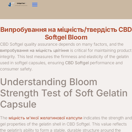
Тест На Твердість
Тест Блума
Аналізатор Текстур
Зв'яжіться З Нами
Випробування на міцність/твердість CBD
Softgel Bloom
CBD Softgel quality assurance depends on many factors, and the
випробування на міцність цвітіння
is critical for maintaining product
integrity. This test measures the firmness and elasticity of the gelatin
used in softgel capsules, ensuring
CBD Softgel
performance and
consumer safety.
Understanding Bloom
Strength Test of Soft Gelatin
Capsule
The
міцність м'якої желатинової капсули
indicates the strength and
gel properties of the gelatin shell in CBD Softgel. This value reflects
the gelatin’s ability to form a stable, durable structure around the