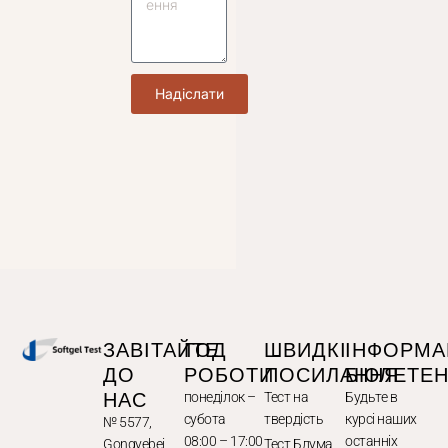
Надіслати
ЗАВІТАЙТЕ
ГОД
ШВИДКІ
ІНФОРМА
ДО
РОБОТИ
ПОСИЛАННЯ
БЮЛЕТЕ
НАС
понеділок –
Тест на
Будьте в
субота
твердість
курсі наших
№ 5577,
08:00 – 17:00
останніх
Gongyebei
Тест Блума