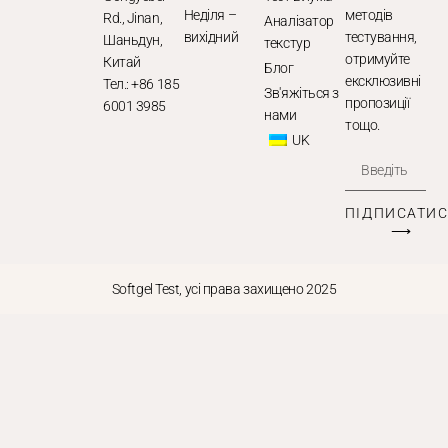
Неділя –
методів
Rd., Jinan,
Аналізатор
вихідний
тестування,
Шаньдун,
текстур
отримуйте
Китай
Блог
ексклюзивні
Тел.: +86 185
Зв'яжіться з
пропозиції
6001 3985
нами
тощо.
UK
ПІДПИСАТИ
⟶
Softgel Test, усі права захищено 2025