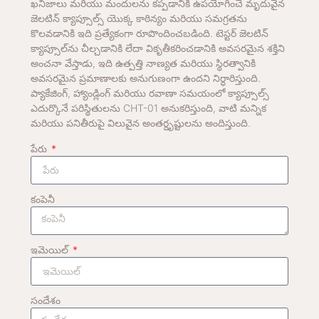
ఖనిజాలు మరియు మందులను కప్పడానికి ఉపయోగించే మృదువైన
జెలటిన్ క్యాప్సూల్స్ యొక్క కాఠిన్యం మరియు సమగ్రతను
కొలవడానికి ఇది ప్రత్యేకంగా రూపొందించబడింది. టెస్టర్ జెలటిన్
క్యాప్సూల్‌ను చీల్చడానికి లేదా వికృతీకరించడానికి అవసరమైన శక్తిని
అంచనా వేస్తాడు, ఇది ఉత్పత్తి నాణ్యత మరియు స్థిరత్వానికి
అవసరమైన ప్రమాణాలకు అనుగుణంగా ఉందని నిర్ధారిస్తుంది.
ప్యాకేజింగ్, హ్యాండ్లింగ్ మరియు రవాణా సమయంలో క్యాప్సూల్స్
ఎదుర్కొనే పరిస్థితులను CHT-01 అనుకరిస్తుంది, వాటి మన్నిక
మరియు పనితీరుపై విలువైన అంతర్దృష్టులను అందిస్తుంది.
పేరు
కంపెనీ
ఇమెయిల్
సందేశం