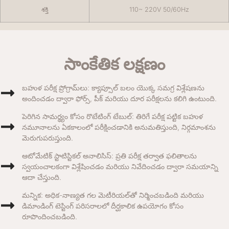
శక్తి
110~ 220V 50/60Hz
సాంకేతిక లక్షణం
బహుళ పరీక్ష ప్రోగ్రామ్‌లు
: క్యాప్సూల్ బలం యొక్క సమగ్ర విశ్లేషణను
అందించడం ద్వారా ఫోర్స్, పీక్ మరియు దూర పరీక్షలను కలిగి ఉంటుంది.
పెరిగిన సామర్థ్యం కోసం రొటేటింగ్ టేబుల్
: తిరిగే పరీక్ష పట్టిక బహుళ
నమూనాలను ఏకకాలంలో పరీక్షించడానికి అనుమతిస్తుంది, నిర్గమాంశను
మెరుగుపరుస్తుంది.
ఆటోమేటిక్ స్టాటిస్టికల్ అనాలిసిస్
: ప్రతి పరీక్ష తర్వాత ఫలితాలను
స్వయంచాలకంగా విశ్లేషించడం మరియు నివేదించడం ద్వారా సమయాన్ని
ఆదా చేస్తుంది.
మన్నిక
: అధిక-నాణ్యత గల మెటీరియల్‌తో నిర్మించబడింది మరియు
డిమాండింగ్ టెస్టింగ్ పరిసరాలలో దీర్ఘకాలిక ఉపయోగం కోసం
రూపొందించబడింది.