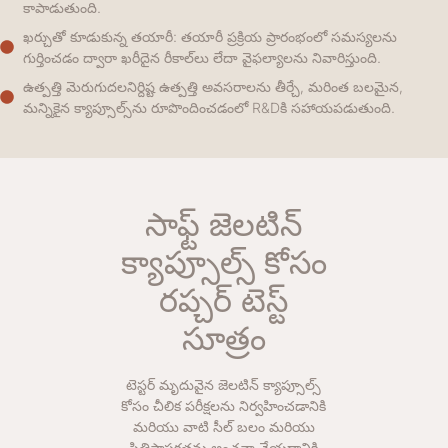
కాపాడుతుంది.
ఖర్చుతో కూడుకున్న తయారీ
: తయారీ ప్రక్రియ ప్రారంభంలో సమస్యలను
గుర్తించడం ద్వారా ఖరీదైన రీకాల్‌లు లేదా వైఫల్యాలను నివారిస్తుంది.
ఉత్పత్తి మెరుగుదల
నిర్దిష్ట ఉత్పత్తి అవసరాలను తీర్చే, మరింత బలమైన,
మన్నికైన క్యాప్సూల్స్‌ను రూపొందించడంలో R&Dకి సహాయపడుతుంది.
సాఫ్ట్ జెలటిన్
క్యాప్సూల్స్ కోసం
రప్చర్ టెస్ట్
సూత్రం
టెస్టర్ మృదువైన జెలటిన్ క్యాప్సూల్స్
కోసం చీలిక పరీక్షలను నిర్వహించడానికి
మరియు వాటి సీల్ బలం మరియు
స్థితిస్థాపకతను అంచనా వేయడానికి