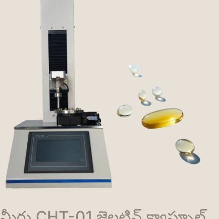
మీరు CHT-01 జెలటిన్ క్యాప్సూల్