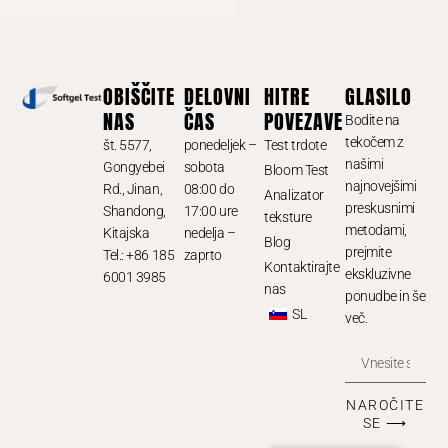
OBIŠČITE
DELOVNI
HITRE
GLASILO
NAS
ČAS
POVEZAVE
Bodite na
tekočem z
št. 5577,
ponedeljek –
Test trdote
našimi
Gongyebei
sobota
Bloom Test
najnovejšimi
Rd., Jinan,
08:00 do
Analizator
preskusnimi
Shandong,
17:00 ure
teksture
metodami,
Kitajska
nedelja –
Blog
prejmite
Tel.: +86 185
zaprto
Kontaktirajte
ekskluzivne
6001 3985
nas
ponudbe in še
SL
več.
NAROČITE
SE ⟶