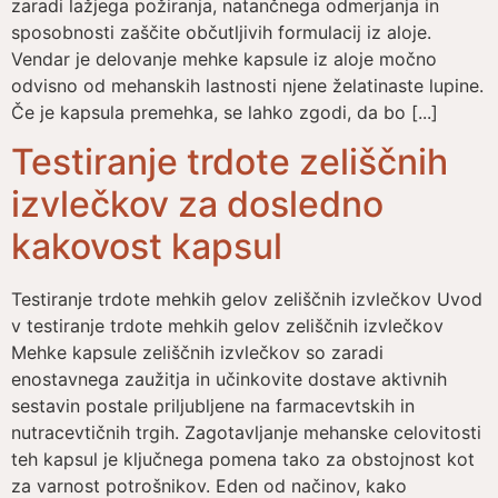
zaradi lažjega požiranja, natančnega odmerjanja in
sposobnosti zaščite občutljivih formulacij iz aloje.
Vendar je delovanje mehke kapsule iz aloje močno
odvisno od mehanskih lastnosti njene želatinaste lupine.
Če je kapsula premehka, se lahko zgodi, da bo [...]
Testiranje trdote zeliščnih
izvlečkov za dosledno
kakovost kapsul
Testiranje trdote mehkih gelov zeliščnih izvlečkov Uvod
v testiranje trdote mehkih gelov zeliščnih izvlečkov
Mehke kapsule zeliščnih izvlečkov so zaradi
enostavnega zaužitja in učinkovite dostave aktivnih
sestavin postale priljubljene na farmacevtskih in
nutracevtičnih trgih. Zagotavljanje mehanske celovitosti
teh kapsul je ključnega pomena tako za obstojnost kot
za varnost potrošnikov. Eden od načinov, kako