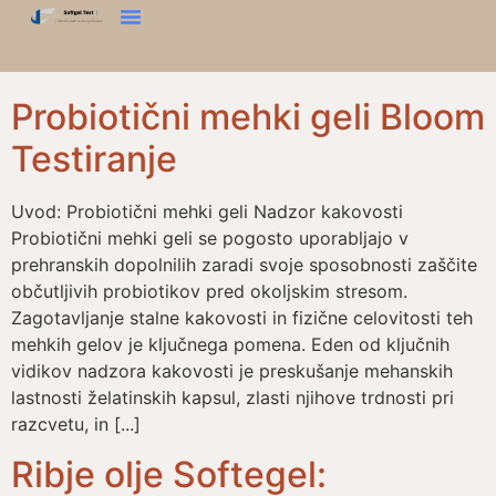
Analizator Teksture
Kontaktirajte Nas
Probiotični mehki geli Bloom
Testiranje
Uvod: Probiotični mehki geli Nadzor kakovosti
Probiotični mehki geli se pogosto uporabljajo v
prehranskih dopolnilih zaradi svoje sposobnosti zaščite
občutljivih probiotikov pred okoljskim stresom.
Zagotavljanje stalne kakovosti in fizične celovitosti teh
mehkih gelov je ključnega pomena. Eden od ključnih
vidikov nadzora kakovosti je preskušanje mehanskih
lastnosti želatinskih kapsul, zlasti njihove trdnosti pri
razcvetu, in [...]
Ribje olje Softegel: