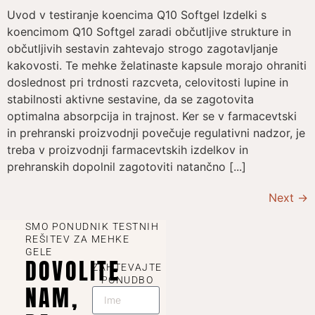
Uvod v testiranje koencima Q10 Softgel Izdelki s
koencimom Q10 Softgel zaradi občutljive strukture in
občutljivih sestavin zahtevajo strogo zagotavljanje
kakovosti. Te mehke želatinaste kapsule morajo ohraniti
doslednost pri trdnosti razcveta, celovitosti lupine in
stabilnosti aktivne sestavine, da se zagotovita
optimalna absorpcija in trajnost. Ker se v farmacevtski
in prehranski proizvodnji povečuje regulativni nadzor, je
treba v proizvodnji farmacevtskih izdelkov in
prehranskih dopolnil zagotoviti natančno [...]
Next
→
SMO PONUDNIK TESTNIH
REŠITEV ZA MEHKE
GELE
DOVOLITE
ZAHTEVAJTE
PONUDBO
NAM,