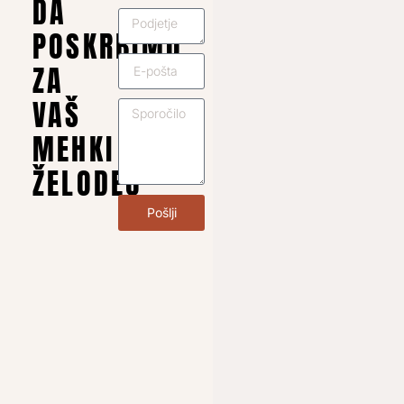
DA
POSKRBIMO
ZA
VAŠ
MEHKI
ŽELODEC
Pošlji