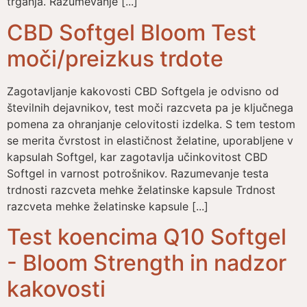
trganja. Razumevanje [...]
CBD Softgel Bloom Test
moči/preizkus trdote
Zagotavljanje kakovosti CBD Softgela je odvisno od
številnih dejavnikov, test moči razcveta pa je ključnega
pomena za ohranjanje celovitosti izdelka. S tem testom
se merita čvrstost in elastičnost želatine, uporabljene v
kapsulah Softgel, kar zagotavlja učinkovitost CBD
Softgel in varnost potrošnikov. Razumevanje testa
trdnosti razcveta mehke želatinske kapsule Trdnost
razcveta mehke želatinske kapsule [...]
Test koencima Q10 Softgel
- Bloom Strength in nadzor
kakovosti