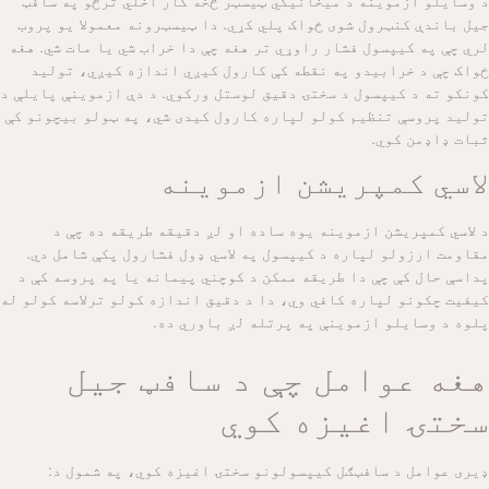
د وسایلو ازموینه د میخانیکي ټیسټر څخه کار اخلي ترڅو په سافټ
جیل باندې کنټرول شوی ځواک پلي کړي. دا ټیسټرونه معمولا یو پروب
لري چې په کیپسول فشار راوړي تر هغه چې دا خراب شي یا مات شي. هغه
ځواک چې د خرابیدو په نقطه کې کارول کیږي اندازه کیږي، تولید
کونکو ته د کیپسول د سختۍ دقیق لوستل ورکوي. د دې ازموینې پایلې د
تولید پروسې تنظیم کولو لپاره کارول کیدی شي، په ټولو بیچونو کې
ثبات ډاډمن کوي.
لاسي کمپریشن ازموینه
د لاسي کمپریشن ازموینه یوه ساده او لږ دقیقه طریقه ده چې د
مقاومت ارزولو لپاره د کیپسول په لاسي ډول فشارول پکې شامل دي.
پداسې حال کې چې دا طریقه ممکن د کوچني پیمانه یا په پروسه کې د
کیفیت چکونو لپاره کافي وي، دا د دقیق اندازه کولو ترلاسه کولو له
پلوه د وسایلو ازموینې په پرتله لږ باوري ده.
هغه عوامل چې د سافټ جیل
سختۍ اغیزه کوي
ډیری عوامل د سافټګل کیپسولونو سختۍ اغیزه کوي، په شمول د: