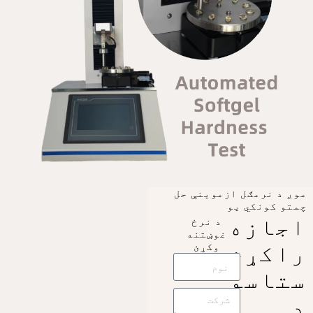
موږ د نرمګل ازموینې حل
چمتو کونکي یو
اجازه
د نرخ
غوښتنه
راکړئ
وکړئ
ستاسو
د