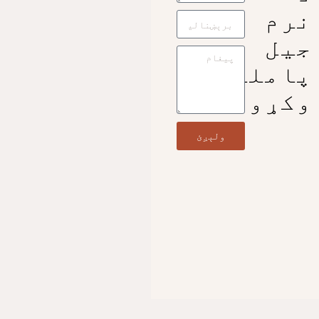
نرم
جیل
پاملرنه
وکړو
ولېږئ