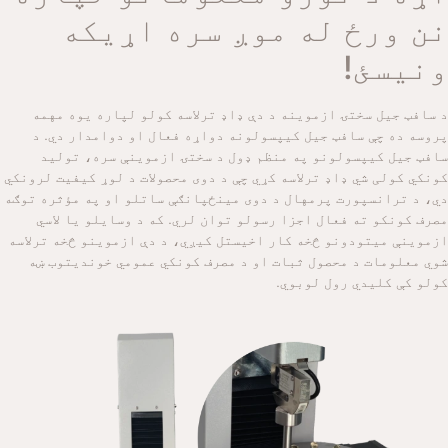
نن ورځ له موږ سره اړیکه
ونیسئ!
د سافټ جیل سختۍ ازموینه د دې ډاډ ترلاسه کولو لپاره یوه مهمه
پروسه ده چې سافټ جیل کیپسولونه دواړه فعال او دوامدار دي. د
سافټ جیل کیپسولونو په منظم ډول د سختۍ ازموینې سره، تولید
کونکي کولی شي ډاډ ترلاسه کړي چې د دوی محصولات د لوړ کیفیت لرونکي
دي، د ترانسپورت پرمهال د دوی مینځپانګې ساتلو او په مؤثره توګه
مصرف کونکو ته فعال اجزا رسولو توان لري. که د وسایلو یا لاسي
ازموینې میتودونو څخه کار اخیستل کیږي، د دې ازموینو څخه ترلاسه
شوي معلومات د محصول ثبات او د مصرف کونکي عمومي خوندیتوب ښه
کولو کې کلیدي رول لوبوي.