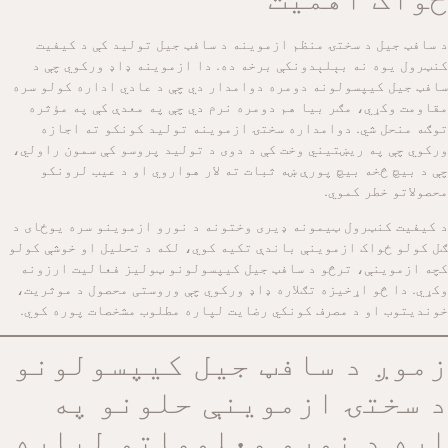
د سافټ جیل د سختۍ منظم ازموینه د سافټ جیل تولید کې د کیفیت
کنټرول یوه نه بېلېدونکې برخه ده. دا ازموینه ډاډ ورکوي چې د
سافټ جیل کیپسولونه دومره دوامدار دي چې د عادي اداره کولو سره
مقاومت وکړي، مګر بیا هم دومره نرم دي چې په معدې کې په مؤثره
توګه منحل شي. دوامداره سختۍ ازموینه تولید کونکو ته اجازه
ورکوي چې په ریښتیني وخت کې د دوی د تولید پروسو کې سمون راولي،
چې د بیچ څخه بیچ پورې ښه ثبات ته لار هواروي او د عیب لرونکو
محصولاتو خطر کموي.
د کیفیت کنټرول ټیمونه ډیری وختونه د نورو ازموینو سره یوځای د
ګل کولو ځواک ازموینې باندې تکیه کوي، لکه د تحلیل او خوشې کولو
کچه ازموینې، ترڅو د سافټ جیل کیپسولونو ټولیز فعالیت ارزونه
وکړي. دا څو اړخیزه تګلاره ډاډ ورکوي چې وروستی محصول د موثریت،
خوندیتوب او د مصرف کونکي رضایت لپاره مطلوب مشخصات پوره کوي.
زموږ د سافټ جیل کیپسولونو
د سختۍ ازموینې حلونو په
اړه د نورو معلوماتو لپاره