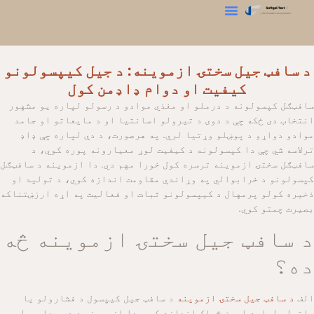
د جوړښت تحلیل کونکی
موږ سره اړیکه ونیسئ
د سختۍ ازموینه
د بلوم ازموینه
د سافټ جیل سختۍ ازموینه: د جیل کیپسولونو
کیفیت او دوام ډاډمن کول
سافټګل کپسولونه د درملو او مغذي موادو د رسولو لپاره یو مشهور
انتخاب دی ځکه چې د دوی د تیرولو اسانتیا او د مایعاتو او جامد
موادو دواړو د پوښلو وړتیا لري. په هرصورت، د دې لپاره چې ډاډ
ترلاسه شي چې دا کپسولونه د کیفیت لوړ معیارونه پوره کوي، د
سافټګل سختۍ ازموینه ترسره کول خورا مهم دي. دا ازموینه د سافټګل
کپسولونو د خرابوالي په وړاندې مقاومت اندازه کوي، د تولید او
ذخیره کولو پرمهال د کیپسولونو ثبات او فعالیت په اړه ارزښتناکه
بصیرت چمتو کوي.
د سافټ جیل سختۍ ازموینه څه
ده؟
الف
د سافټ جیل سختۍ ازموینه
د سافټ جیل کیپسول د فشارولو یا
ماتولو لپاره اړین ځواک اندازه کوي. دا ازموینه د دې معلومولو