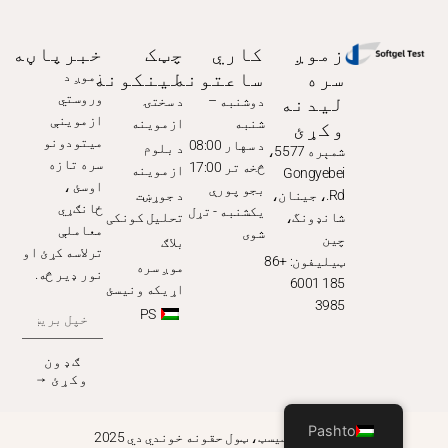
زموږ
کاري
چټک
خبرپاڼه
سره
ساعتونه
لینکونه
زموږ د
لیدنه
وروستي
دوشنبه –
د سختۍ
وکړئ
ازموینې
شنبه
ازموینه
میتودونو
د سهار 08:00
د بلوم
شمېره 5577،
سره تازه
څخه تر 17:00
ازموینه
Gongyebei
اوسئ ،
بجو پورې
Rd.، جينان،
د جوړښت
ځانګړي
یکشنبه - تړل
شانډونگ،
تحلیل کونکی
معاملې
شوی
چین
بلاګ
ترلاسه کړئ او
ټیلیفون: +86
موږ سره
نور ډیر څه.
185 6001
اړیکه ونیسئ
3985
PS
ګډون
وکړئ ⟶
Pashto
د سافټګیل ټیسټ، ټول حقونه خوندي دي 2025