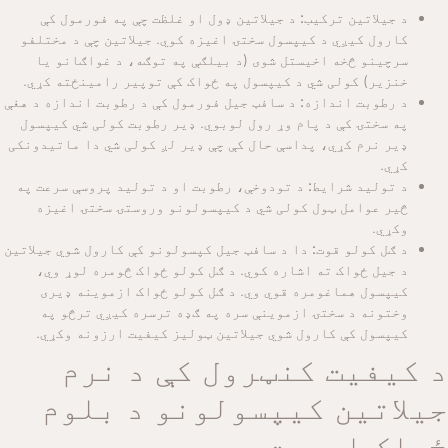
د جیلاتین ترکیب:
د جیلاتین ډول او غلظت چې په فورمول کې
کارول کیږي د کیپسول سختۍ اغیزه کوي. جیلاتین چې د مختلفو
سرچینو څخه اخیستل شوی (د بیلګې په توګه، د غواګانو یا
خنزیر) کولی شي د کیپسول په ځواک کې توپیر رامینځته کړي.
د رطوبت اندازه:
د سافټ جیل فورمول کې د رطوبت اندازه د هغې
په سختۍ کې د پام وړ رول لوبوي. ډیر رطوبت کولی شي کیپسول
ډیر نرم کړي، پداسې حال کې چې ډیر لږ کولی شي دا ماتیدونکی
کړي.
د تولید شرایط:
د تودوخې، رطوبت او د تولید پروسې سرعت په
څیر عوامل ټول کولی شي د کیپسولونو وروستۍ سختۍ اغیزه
وکړي.
د ګل کولو قوت:
دا د سافټ جیل کپسولونو کې کارول شوي جیلاتین
د جیل ځواک ته اشاره کوي. د ګل کولو ځواک څومره لوړ وي،
کیپسول هماغومره قوي وي. د ګل کولو ځواک ازموینه ډیری
وختونه د سختۍ ازموینې سره په ګډه ترسره کیږي ترڅو په
کیپسول کې کارول شوي جیلاتین ټولیز کیفیت ارزونه وکړي.
د کیفیت کنټرول کې د نرم
جیلاتین کیپسولونو د بلوم
ځواک اهمیت