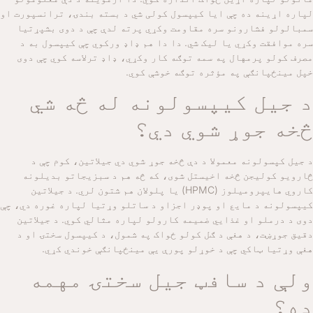
لپاره اړینه ده چې ایا کیپسول کولی شي د بسته بندۍ، ترانسپورت او
سمبالولو فشارونو سره مقاومت وکړي پرته لدې چې د دوی بشپړتیا
سره موافقت وکړي یا لیک شي. دا دا هم ډاډ ورکوي چې کیپسول به د
مصرف کولو پرمهال په سمه توګه کار وکړي، ډاډ ترلاسه کوي چې دوی
خپل مینځپانګې په مؤثره توګه خوشې کوي.
د جیل کیپسولونه له څه شي
څخه جوړ شوي دي؟
د جیل کپسولونه معمولا د دې څخه جوړ شوي دي
جیلاتین
، کوم چې د
څارویو کولیجن څخه اخیستل شوی، که څه هم د سبزیجاتو بدیلونه
کاروي
هایپرومیلوز
(HPMC) یا
پلولان
هم شتون لري. د جیلاتین
کیپسولونه د مایع او پوډر اجزاو د ساتلو وړتیا لپاره غوره دي، چې
دوی د درملو او غذايي ضمیمه کارولو لپاره مثالي کوي. د جیلاتین
دقیق جوړښت، د هغې د ګل کولو ځواک په شمول، د کیپسول سختۍ او د
هغې وړتیا ټاکي چې د خوړلو پورې یې مینځپانګې خوندي کړي.
ولې د سافټ جیل سختۍ مهمه
ده؟