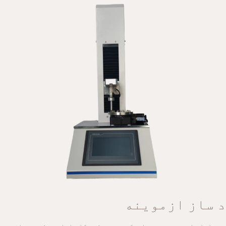
د ساز ازموینه