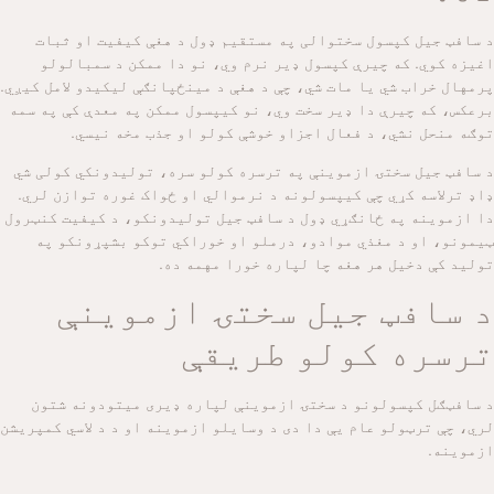
د سافټ جیل کپسول سختوالی په مستقیم ډول د هغې کیفیت او ثبات
اغیزه کوي. که چیرې کپسول ډیر نرم وي، نو دا ممکن د سمبالولو
پرمهال خراب شي یا مات شي، چې د هغې د مینځپانګې لیکیدو لامل کیږي.
برعکس، که چیرې دا ډیر سخت وي، نو کیپسول ممکن په معدې کې په سمه
توګه منحل نشي، د فعال اجزاو خوشې کولو او جذب مخه نیسي.
د سافټ جیل سختۍ ازموینې په ترسره کولو سره، تولیدونکي کولی شي
ډاډ ترلاسه کړي چې کیپسولونه د نرموالي او ځواک غوره توازن لري.
دا ازموینه په ځانګړي ډول د سافټ جیل تولیدونکو، د کیفیت کنټرول
ټیمونو، او د مغذي موادو، درملو او خوراکي توکو بشپړونکو په
تولید کې دخیل هر هغه چا لپاره خورا مهمه ده.
د سافټ جیل سختۍ ازموینې
ترسره کولو طریقې
د سافټګل کپسولونو د سختۍ ازموینې لپاره ډیری میتودونه شتون
لري، چې ترټولو عام یې دا دی
د وسایلو ازموینه
او د
د لاسي کمپریشن
ازموینه
.