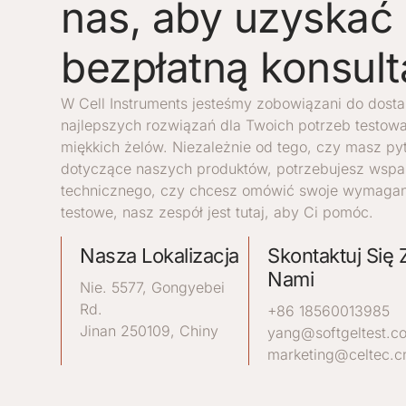
nas, aby uzyskać
bezpłatną konsult
W Cell Instruments jesteśmy zobowiązani do dosta
najlepszych rozwiązań dla Twoich potrzeb testow
miękkich żelów. Niezależnie od tego, czy masz py
dotyczące naszych produktów, potrzebujesz wspa
technicznego, czy chcesz omówić swoje wymagan
testowe, nasz zespół jest tutaj, aby Ci pomóc.
Nasza Lokalizacja
Skontaktuj Się 
Nami
Nie. 5577, Gongyebei
Rd.
+86 18560013985
Jinan 250109, Chiny
yang@softgeltest.c
marketing@celtec.c