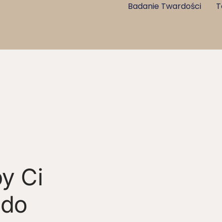
Badanie Twardości
T
by Ci
 do