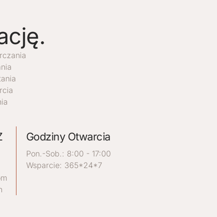
ację.
rczania
ania
tania
rcia
ia
Z
Godziny Otwarcia
Pon.-Sob.: 8:00 - 17:00
Wsparcie: 365*24*7
om
n