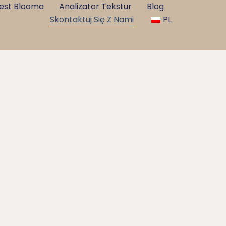
est Blooma
Analizator Tekstur
Blog
Skontaktuj Się Z Nami
PL