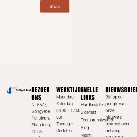
Stuur
BEZOEK
WERKTIJDEN
SNELLE
NIEUWSBRIE
ONS
LINKS
Maandag –
Blijf op de
Zaterdag
hoogte van
Nr. 5577,
Hardheidstest
08:00 – 17:00
onze
Gongyebei
Bloeitest
uur
nieuwste
Rd., Jinan,
Textuuranalysator
Zondag –
testmethoden,
Shandong,
Blog
Gesloten
ontvang
China
Neem