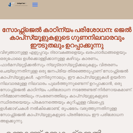
കാഠിന്യം ടെസ്റ്റ്
ടെക്സ്ചർ അനലൈസർ
ഞങ്ങളെ സമീപിക്കുക
സോഫ്റ്റ്‌ജെൽ കാഠിന്യം പരിശോധന: ജെൽ
കാപ്‌സ്യൂളുകളുടെ ഗുണനിലവാരവും
ഈടുതലും ഉറപ്പാക്കുന്നു
വിഴുങ്ങാനുള്ള എളുപ്പവും ദ്രാവകങ്ങളെയും ഖരപദാർഥങ്ങളെയും
ഒരുപോലെ ഉൾക്കൊള്ളിക്കാനുള്ള കഴിവും കാരണം,
ഫാർമസ്യൂട്ടിക്കൽസും ന്യൂട്രാസ്യൂട്ടിക്കലുകളും വിതരണം
ചെയ്യുന്നതിനുള്ള ഒരു ജനപ്രിയ തിരഞ്ഞെടുപ്പാണ് സോഫ്റ്റ്‌ജെൽ
കാപ്‌സ്യൂളുകൾ. എന്നിരുന്നാലും, ഈ കാപ്‌സ്യൂളുകൾ ഉയർന്ന
നിലവാരമുള്ള നിലവാരം പുലർത്തുന്നുണ്ടെന്ന് ഉറപ്പാക്കാൻ, ഒരു
സോഫ്റ്റ്‌ജെൽ കാഠിന്യം പരിശോധന നടത്തേണ്ടത് നിർണായകമാണ്.
നിർമ്മാണത്തിലും സംഭരണത്തിലും കാപ്‌സ്യൂളുകളുടെ
സ്ഥിരതയെയും പ്രകടനത്തെയും കുറിച്ചുള്ള വിലപ്പെട്ട
ഉൾക്കാഴ്ചകൾ നൽകിക്കൊണ്ട്, രൂപഭേദം വരുത്തുന്നതിനുള്ള
സോഫ്റ്റ്‌ജെൽ കാപ്‌സ്യൂളുകളുടെ പ്രതിരോധം ഈ പരിശോധന
അളക്കുന്നു.