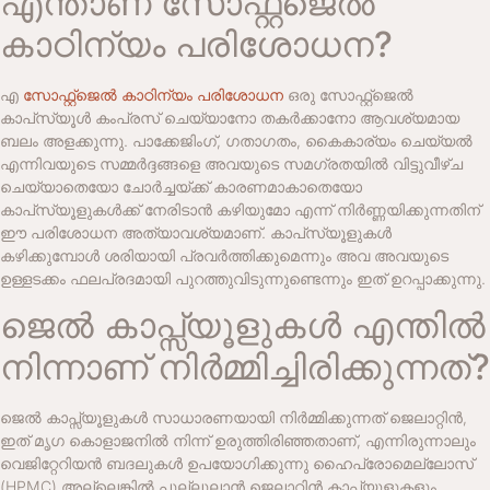
എന്താണ് സോഫ്റ്റ്‌ജെൽ
കാഠിന്യം പരിശോധന?
എ
സോഫ്റ്റ്‌ജെൽ കാഠിന്യം പരിശോധന
ഒരു സോഫ്റ്റ്‌ജെൽ
കാപ്‌സ്യൂൾ കംപ്രസ് ചെയ്യാനോ തകർക്കാനോ ആവശ്യമായ
ബലം അളക്കുന്നു. പാക്കേജിംഗ്, ഗതാഗതം, കൈകാര്യം ചെയ്യൽ
എന്നിവയുടെ സമ്മർദ്ദങ്ങളെ അവയുടെ സമഗ്രതയിൽ വിട്ടുവീഴ്ച
ചെയ്യാതെയോ ചോർച്ചയ്ക്ക് കാരണമാകാതെയോ
കാപ്‌സ്യൂളുകൾക്ക് നേരിടാൻ കഴിയുമോ എന്ന് നിർണ്ണയിക്കുന്നതിന്
ഈ പരിശോധന അത്യാവശ്യമാണ്. കാപ്‌സ്യൂളുകൾ
കഴിക്കുമ്പോൾ ശരിയായി പ്രവർത്തിക്കുമെന്നും അവ അവയുടെ
ഉള്ളടക്കം ഫലപ്രദമായി പുറത്തുവിടുന്നുണ്ടെന്നും ഇത് ഉറപ്പാക്കുന്നു.
ജെൽ കാപ്സ്യൂളുകൾ എന്തിൽ
നിന്നാണ് നിർമ്മിച്ചിരിക്കുന്നത്?
ജെൽ കാപ്സ്യൂളുകൾ സാധാരണയായി നിർമ്മിക്കുന്നത്
ജെലാറ്റിൻ
,
ഇത് മൃഗ കൊളാജനിൽ നിന്ന് ഉരുത്തിരിഞ്ഞതാണ്, എന്നിരുന്നാലും
വെജിറ്റേറിയൻ ബദലുകൾ ഉപയോഗിക്കുന്നു
ഹൈപ്രോമെല്ലോസ്
(HPMC) അല്ലെങ്കിൽ
പുല്ലുലാൻ
ജെലാറ്റിൻ കാപ്സ്യൂളുകളും