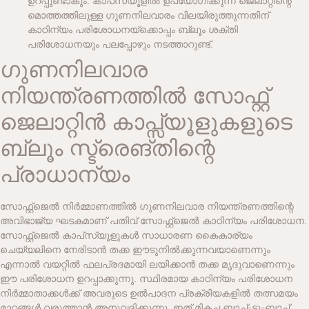
ഉറപ്പുണ്ടാകും. കാപ്‌സ്യൂളിൽ ഉപയോഗിക്കുന്ന ജെലാറ്റിന്റെ
മൊത്തത്തിലുള്ള ഗുണനിലവാരം വിലയിരുത്തുന്നതിന്
കാഠിന്യം പരിശോധനയ്‌ക്കൊപ്പം ബ്ലൂം ശക്തി
പരിശോധനയും പലപ്പോഴും നടത്താറുണ്ട്.
ഗുണനിലവാര
നിയന്ത്രണത്തിൽ സോഫ്റ്റ്
ജെലാറ്റിൻ കാപ്സ്യൂളുകളുടെ
ബ്ലൂം സ്ട്രെങ്തിന്റെ
പ്രാധാന്യം
സോഫ്റ്റ്‌ജെൽ നിർമ്മാണത്തിൽ ഗുണനിലവാര നിയന്ത്രണത്തിന്റെ
അവിഭാജ്യ ഘടകമാണ് പതിവ് സോഫ്റ്റ്‌ജെൽ കാഠിന്യം പരിശോധന.
സോഫ്റ്റ്‌ജെൽ കാപ്‌സ്യൂളുകൾ സാധാരണ കൈകാര്യം
ചെയ്യലിനെ നേരിടാൻ തക്ക ഈടുനിൽക്കുന്നവയാണെന്നും
എന്നാൽ വയറ്റിൽ ഫലപ്രദമായി ലയിക്കാൻ തക്ക മൃദുവാണെന്നും
ഈ പരിശോധന ഉറപ്പാക്കുന്നു. സ്ഥിരമായ കാഠിന്യം പരിശോധന
നിർമ്മാതാക്കൾക്ക് അവരുടെ ഉൽ‌പാദന പ്രക്രിയകളിൽ തത്സമയം
മാറ്റങ്ങൾ വരുത്താൻ അനുവദിക്കുന്നു, ഇത് മികച്ച ബാച്ച്-ടു-ബാച്ച്