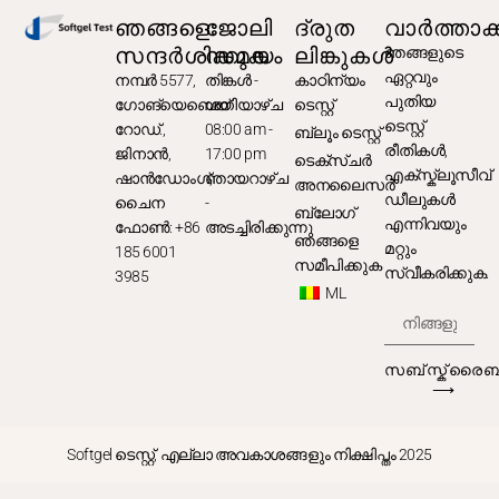
ഞങ്ങളെ
ജോലി
ദ്രുത
വാർത്താക്കു
സന്ദർശിക്കുക
സമയം
ലിങ്കുകൾ
ഞങ്ങളുടെ
ഏറ്റവും
നമ്പർ 5577,
തിങ്കൾ -
കാഠിന്യം
പുതിയ
ഗോങ്യെബെയ്
ശനിയാഴ്ച
ടെസ്റ്റ്
ടെസ്റ്റ്
റോഡ്.,
08:00 am -
ബ്ലൂം ടെസ്റ്റ്
രീതികൾ,
ജിനാൻ,
17:00 pm
ടെക്സ്ചർ
എക്സ്ക്ലൂസീവ്
ഷാൻഡോംഗ്,
ഞായറാഴ്ച
അനലൈസർ
ഡീലുകൾ
ചൈന
-
ബ്ലോഗ്
എന്നിവയും
ഫോൺ: +86
അടച്ചിരിക്കുന്നു
ഞങ്ങളെ
മറ്റും
185 6001
സമീപിക്കുക
സ്വീകരിക്കുക.
3985
ML
സബ്സ്ക്രൈബ
⟶
Softgel ടെസ്റ്റ്, എല്ലാ അവകാശങ്ങളും നിക്ഷിപ്തം 2025