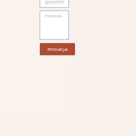
അയക്കുക