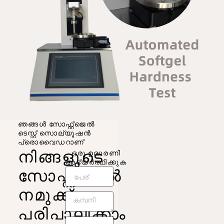
ഞങ്ങൾ സോഫ്റ്റ്‌ജെൽ
ടെസ്റ്റ് സൊല്യൂഷൻ
പ്രൊവൈഡറാണ്
നിങ്ങളുടെ
ഒരു ഉദ്ധരണി
അഭ്യർത്ഥിക്കുക
സോഫ്റ്റ്‌ജെൽ
നമുക്ക്
പരിപാലിക്കാം