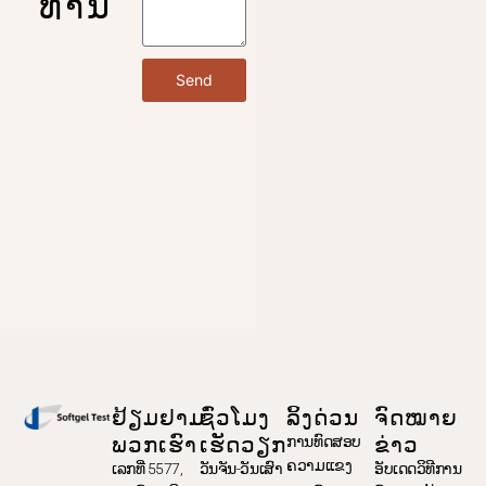
ທ່ານ
Send
ຢ້ຽມຢາມ
ຊົ່ວໂມງ
ລິ້ງດ່ວນ
ຈົດໝາຍ
ພວກເຮົາ
ເຮັດວຽກ
ຂ່າວ
ການທົດສອບ
ຄວາມແຂງ
ເລກທີ່ 5577,
ວັນຈັນ-ວັນເສົາ
ອັບເດດວິທີການ