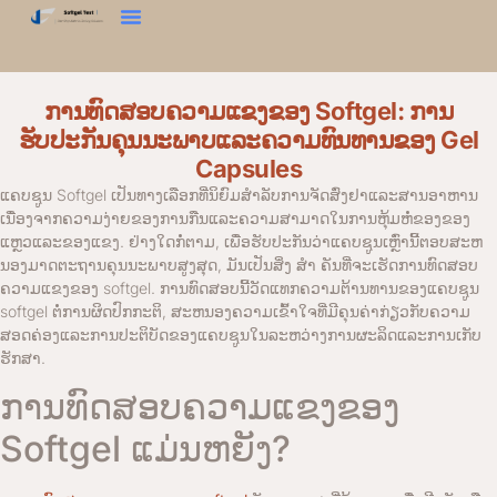
ການທົດສອບຄວາມແຂງ
ການ​ທົດ​ສອບ​ດອກ​ໄມ້​
ເຄື່ອງວິເຄາະໂຄງສ້າງ
ຕິດຕໍ່ພວກເຮົາ
ການທົດສອບຄວາມແຂງຂອງ Softgel: ການ
ຮັບປະກັນຄຸນນະພາບແລະຄວາມທົນທານຂອງ Gel
Capsules
ແຄບຊູນ Softgel ເປັນທາງເລືອກທີ່ນິຍົມສໍາລັບການຈັດສົ່ງຢາແລະສານອາຫານ
ເນື່ອງຈາກຄວາມງ່າຍຂອງການກືນແລະຄວາມສາມາດໃນການຫຸ້ມຫໍ່ຂອງຂອງ
ແຫຼວແລະຂອງແຂງ. ຢ່າງໃດກໍ່ຕາມ, ເພື່ອຮັບປະກັນວ່າແຄບຊູນເຫຼົ່ານີ້ຕອບສະຫ
ນອງມາດຕະຖານຄຸນນະພາບສູງສຸດ, ມັນເປັນສິ່ງ ສຳ ຄັນທີ່ຈະເຮັດການທົດສອບ
ຄວາມແຂງຂອງ softgel. ການທົດສອບນີ້ວັດແທກຄວາມຕ້ານທານຂອງແຄບຊູນ
softgel ຕໍ່ການຜິດປົກກະຕິ, ສະຫນອງຄວາມເຂົ້າໃຈທີ່ມີຄຸນຄ່າກ່ຽວກັບຄວາມ
ສອດຄ່ອງແລະການປະຕິບັດຂອງແຄບຊູນໃນລະຫວ່າງການຜະລິດແລະການເກັບ
ຮັກສາ.
ການທົດສອບຄວາມແຂງຂອງ
Softgel ແມ່ນຫຍັງ?