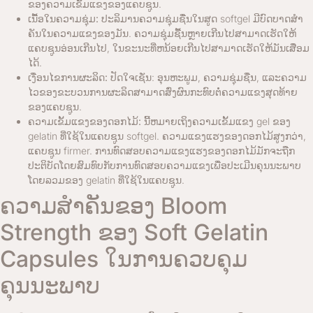
ຂອງຄວາມເຂັ້ມແຂງຂອງແຄບຊູນ.
ເນື້ອໃນຄວາມຊຸ່ມ:
ປະລິມານຄວາມຊຸ່ມຊື່ນໃນສູດ softgel ມີບົດບາດສໍາ
ຄັນໃນຄວາມແຂງຂອງມັນ. ຄວາມຊຸ່ມຊື້ນຫຼາຍເກີນໄປສາມາດເຮັດໃຫ້
ແຄບຊູນອ່ອນເກີນໄປ, ໃນຂະນະທີ່ຫນ້ອຍເກີນໄປສາມາດເຮັດໃຫ້ມັນເສື່ອມ
ໄດ້.
ເງື່ອນໄຂການຜະລິດ:
ປັດໃຈເຊັ່ນ: ອຸນຫະພູມ, ຄວາມຊຸ່ມຊື່ນ, ແລະຄວາມ
ໄວຂອງຂະບວນການຜະລິດສາມາດສົ່ງຜົນກະທົບຕໍ່ຄວາມແຂງສຸດທ້າຍ
ຂອງແຄບຊູນ.
ຄວາມ​ເຂັ້ມ​ແຂງ​ຂອງ​ດອກ​ໄມ້​:
ນີ້ຫມາຍເຖິງຄວາມເຂັ້ມແຂງ gel ຂອງ
gelatin ທີ່ໃຊ້ໃນແຄບຊູນ softgel. ຄວາມແຂງແຮງຂອງດອກໄມ້ສູງກວ່າ,
ແຄບຊູນ firmer. ການທົດສອບຄວາມແຂງແຮງຂອງດອກໄມ້ມັກຈະຖືກ
ປະຕິບັດໂດຍສົມທົບກັບການທົດສອບຄວາມແຂງເພື່ອປະເມີນຄຸນນະພາບ
ໂດຍລວມຂອງ gelatin ທີ່ໃຊ້ໃນແຄບຊູນ.
ຄວາມສໍາຄັນຂອງ Bloom
Strength ຂອງ Soft Gelatin
Capsules ໃນການຄວບຄຸມ
ຄຸນນະພາບ