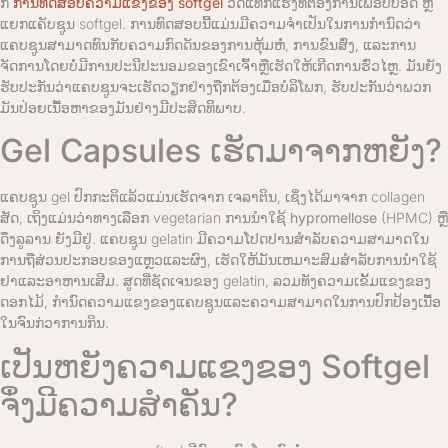
ກ
ການທົດສອບຄວາມແຂງຂອງ softgel
ວັດແທກແຮງທີ່ຕ້ອງການເພື່ອບີບອັດ ຫຼື
ແຍກແຄັບຊູນ softgel. ການທົດສອບນີ້ແມ່ນມີຄວາມຈໍາເປັນໃນການກໍານົດວ່າ
ແຄບຊູນສາມາດທົນກັບຄວາມກົດດັນຂອງການຫຸ້ມຫໍ່, ການຂົນສົ່ງ, ແລະການ
ຈັດການໂດຍບໍ່ມີການປະນີປະນອມຂອງເຂົາເຈົ້າຫຼືເຮັດໃຫ້ເກີດການຮົ່ວໄຫຼ. ມັນຍັງ
ຮັບປະກັນວ່າແຄບຊູນຈະເຮັດວຽກຢ່າງຖືກຕ້ອງເມື່ອບໍລິໂພກ, ຮັບປະກັນວ່າພວກ
ມັນປ່ອຍເນື້ອຫາຂອງມັນຢ່າງມີປະສິດທິພາບ.
Gel Capsules ເຮັດມາຈາກຫຍັງ?
ແຄບຊູນ gel ປົກກະຕິແລ້ວແມ່ນເຮັດຈາກ
ເຈລາຕິນ
, ເຊິ່ງໄດ້ມາຈາກ collagen
ສັດ, ເຖິງແມ່ນວ່າທາງເລືອກ vegetarian ການນໍາໃຊ້
hypromellose
(HPMC) ຫຼື
ດຶງລູລານ
ຍັງມີຢູ່. ແຄບຊູນ gelatin ມີຄວາມໂປດປານສໍາລັບຄວາມສາມາດໃນ
ການຖືສ່ວນປະກອບຂອງແຫຼວແລະຜົງ, ເຮັດໃຫ້ມັນເຫມາະສົມສໍາລັບການນໍາໃຊ້
ຢາແລະອາຫານເສີມ. ສູດທີ່ຊັດເຈນຂອງ gelatin, ລວມທັງຄວາມເຂັ້ມແຂງຂອງ
ດອກໄມ້, ກໍານົດຄວາມແຂງຂອງແຄບຊູນແລະຄວາມສາມາດໃນການປົກປ້ອງເນື້ອ
ໃນຈົນກ່ວາການກິນ.
ເປັນຫຍັງຄວາມແຂງຂອງ Softgel
ຈຶ່ງມີຄວາມສໍາຄັນ?