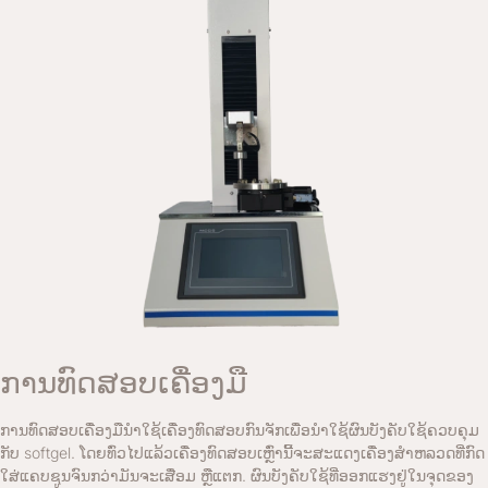
ການທົດສອບເຄື່ອງມື
ການທົດສອບເຄື່ອງມືນໍາໃຊ້ເຄື່ອງທົດສອບກົນຈັກເພື່ອນໍາໃຊ້ຜົນບັງຄັບໃຊ້ຄວບຄຸມ
ກັບ softgel. ໂດຍທົ່ວໄປແລ້ວເຄື່ອງທົດສອບເຫຼົ່ານີ້ຈະສະແດງເຄື່ອງສຳຫລວດທີ່ກົດ
ໃສ່ແຄບຊູນຈົນກວ່າມັນຈະເສື່ອມ ຫຼືແຕກ. ຜົນບັງຄັບໃຊ້ທີ່ອອກແຮງຢູ່ໃນຈຸດຂອງ