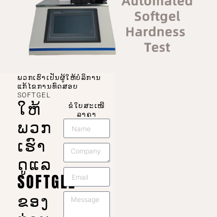
ພວກເຮົາເປັນຜູ້ໃຫ້ບໍລິການ
ແກ້ໄຂການທົດສອບ
SOFTGEL
ໃຫ້
ຂໍໃບສະເໜີ
ລາຄາ
ພວກ
ເຮົາ
ດູແລ
SOFTGEL
ຂອງ