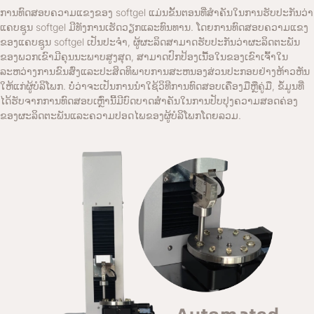
ການທົດສອບຄວາມແຂງຂອງ softgel ແມ່ນຂັ້ນຕອນທີ່ສໍາຄັນໃນການຮັບປະກັນວ່າ
ແຄບຊູນ softgel ມີທັງການເຮັດວຽກແລະທົນທານ. ໂດຍການທົດສອບຄວາມແຂງ
ຂອງແຄບຊູນ softgel ເປັນປະຈໍາ, ຜູ້ຜະລິດສາມາດຮັບປະກັນວ່າຜະລິດຕະພັນ
ຂອງພວກເຂົາມີຄຸນນະພາບສູງສຸດ, ສາມາດປົກປ້ອງເນື້ອໃນຂອງເຂົາເຈົ້າໃນ
ລະຫວ່າງການຂົນສົ່ງແລະປະສິດທິພາບການສະຫນອງສ່ວນປະກອບຢ່າງຫ້າວຫັນ
ໃຫ້ແກ່ຜູ້ບໍລິໂພກ. ບໍ່ວ່າຈະເປັນການນໍາໃຊ້ວິທີການທົດສອບເຄື່ອງມືຫຼືຄູ່ມື, ຂໍ້ມູນທີ່
ໄດ້ຮັບຈາກການທົດສອບເຫຼົ່ານີ້ມີບົດບາດສໍາຄັນໃນການປັບປຸງຄວາມສອດຄ່ອງ
ຂອງຜະລິດຕະພັນແລະຄວາມປອດໄພຂອງຜູ້ບໍລິໂພກໂດຍລວມ.