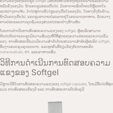
ຄວາມແຂງຂອງແຄບຊູນ softgel ມີຜົນກະທົບໂດຍກົງຕໍ່ຄຸນນະພາບແລະຄວາມ
ຫມັ້ນຄົງຂອງມັນ. ຖ້າແຄບຊູນອ່ອນເກີນໄປ, ມັນອາດຈະຜິດປົກກະຕິຫຼືແຕກໃນ
ລະຫວ່າງການຈັບ, ນໍາໄປສູ່ການຮົ່ວໄຫຼຂອງເນື້ອໃນຂອງມັນ. ໃນທາງກົງກັນຂ້າມ,
ຖ້າມັນແຂງເກີນໄປ, ແຄບຊູນອາດຈະບໍ່ລະລາຍຢູ່ໃນກະເພາະອາຫານ, ຂັດຂວາງ
ການປ່ອຍແລະການດູດຊຶມຂອງສ່ວນປະກອບຢ່າງຫ້າວຫັນ.
ໂດຍການດໍາເນີນການທົດສອບຄວາມແຂງຂອງ softgel, ຜູ້ຜະລິດສາມາດ
ຮັບປະກັນວ່າແຄບຊູນມີຄວາມສົມດຸນທີ່ດີທີ່ສຸດຂອງຄວາມອ່ອນແລະຄວາມເຂັ້ມ
ແຂງ. ການທົດສອບນີ້ແມ່ນມີຄວາມສໍາຄັນໂດຍສະເພາະສໍາລັບຜູ້ຜະລິດ softgel,
ທີມງານຄວບຄຸມຄຸນນະພາບ, ແລະທຸກຄົນທີ່ກ່ຽວຂ້ອງກັບການຜະລິດ
nutraceuticals, ຢາ, ແລະອາຫານເສີມ.
ວິທີການດໍາເນີນການທົດສອບຄວາມ
ແຂງຂອງ Softgel
ມີຫຼາຍວິທີໃນການທົດສອບຄວາມແຂງຂອງ softgel capsules, ໂດຍມີທົ່ວໄປທີ່ສຸດ
ແມ່ນ
ການທົດສອບເຄື່ອງມື
ແລະ
ການທົດສອບການບີບອັດຄູ່ມື
.