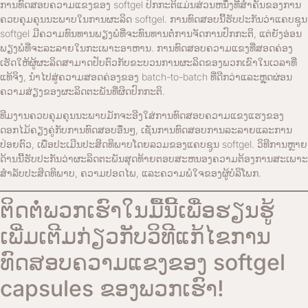
ການທົດສອບຄວາມແຂງຂອງ softgel ປົກກະຕິແມ່ນສ່ວນຫນຶ່ງທີ່ສໍາຄັນຂອງການ
ຄວບຄຸມຄຸນນະພາບໃນການຜະລິດ softgel. ການທົດສອບນີ້ຮັບປະກັນວ່າແຄບຊູນ
softgel ມີຄວາມທົນທານພຽງພໍທີ່ຈະທົນທານຕໍ່ການຈັດການປົກກະຕິ, ແຕ່ຍັງອ່ອນ
ພຽງພໍທີ່ຈະລະລາຍໃນກະເພາະອາຫານ. ການທົດສອບຄວາມແຂງທີ່ສອດຄ່ອງ
ເຮັດໃຫ້ຜູ້ຜະລິດສາມາດປັບຕົວກັບຂະບວນການຜະລິດຂອງພວກເຂົາໃນເວລາທີ່
ແທ້ຈິງ, ນໍາໄປສູ່ຄວາມສອດຄ່ອງຂອງ batch-to-batch ທີ່ດີກວ່າແລະຫຼຸດຜ່ອນ
ຄວາມສ່ຽງຂອງຜະລິດຕະພັນທີ່ຜິດປົກກະຕິ.
ທີມງານຄວບຄຸມຄຸນນະພາບມັກຈະອີງໃສ່ການທົດສອບຄວາມແຂງແຮງຂອງ
ດອກໄມ້ຄຽງຄູ່ກັບການທົດສອບອື່ນໆ, ເຊັ່ນການທົດສອບການລະລາຍແລະການ
ປ່ອຍຕົວ, ເພື່ອປະເມີນປະສິດທິພາບໂດຍລວມຂອງແຄບຊູນ softgel. ວິທີການຫຼາຍ
ດ້ານນີ້ຮັບປະກັນວ່າຜະລິດຕະພັນສຸດທ້າຍຕອບສະຫນອງຄວາມຕ້ອງການສະເພາະ
ສໍາລັບປະສິດທິພາບ, ຄວາມປອດໄພ, ແລະຄວາມພໍໃຈຂອງຜູ້ບໍລິໂພກ.
ຕິດຕໍ່ພວກເຮົາໃນມື້ນີ້ເພື່ອຮຽນຮູ້
ເພີ່ມເຕີມກ່ຽວກັບວິທີແກ້ໄຂການ
ທົດສອບຄວາມແຂງຂອງ softgel
capsules ຂອງພວກເຮົາ!