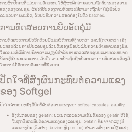
ການຜິດປົກກະຕິແມ່ນການວັດແທກ, ໃຫ້ຜູ້ຜະລິດອ່ານຄວາມຖືກຕ້ອງຂອງຄວາມ
ແຂງຂອງແຄບຊູນ. ຜົນໄດ້ຮັບຂອງການທົດສອບນີ້ສາມາດຖືກນໍາໃຊ້ເພື່ອປັບ
ຂະບວນການຜະລິດ, ຮັບປະກັນຄວາມສອດຄ່ອງໃນທົ່ວ batches.
ການທົດສອບການບີບອັດຄູ່ມື
ການທົດສອບການບີບອັດດ້ວຍມືແມ່ນວິທີການທີ່ງ່າຍກວ່າ ແລະຊັດເຈນກວ່າ ເຊິ່ງ
ປະກອບດ້ວຍການບີບແຄບຊູນດ້ວຍຕົນເອງເພື່ອປະເມີນຄວາມຕ້ານທານຂອງມັນ.
ໃນຂະນະທີ່ວິທີການນີ້ອາດຈະພຽງພໍສໍາລັບການກວດສອບຄຸນນະພາບຂະຫນາດ
ນ້ອຍຫຼືໃນຂະບວນການ, ມັນມີຄວາມຫນ້າເຊື່ອຖືຫນ້ອຍກວ່າການທົດສອບເຄື່ອງມື
ໃນການໄດ້ຮັບການວັດແທກທີ່ຊັດເຈນ.
ປັດໃຈທີ່ສົ່ງຜົນກະທົບຕໍ່ຄວາມແຂງ
ຂອງ Softgel
ປັດໃຈຈໍານວນຫນຶ່ງມີອິດທິພົນຕໍ່ຄວາມແຂງຂອງ softgel capsules, ລວມທັງ:
ອົງປະກອບຂອງ gelatin:
ປະເພດແລະຄວາມເຂັ້ມຂົ້ນຂອງ gelatin ທີ່ໃຊ້
ໃນສູດຜົນກະທົບຕໍ່ຄວາມແຂງຂອງແຄບຊູນ. Gelatin ທີ່ມາຈາກແຫຼ່ງທີ່
ແຕກຕ່າງກັນ (ຕົວຢ່າງ, bovine ຫຼື porcine) ສາມາດສ້າງການປ່ຽນແປງ