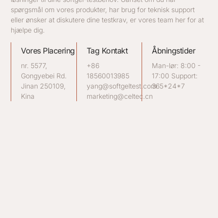
spørgsmål om vores produkter, har brug for teknisk support
eller ønsker at diskutere dine testkrav, er vores team her for at
hjælpe dig.
Vores Placering
Tag Kontakt
Åbningstider
nr. 5577,
+86
Man-lør: 8:00 -
Gongyebei Rd.
18560013985
17:00 Support:
Jinan 250109,
yang@softgeltest.com
365*24*7
Kina
marketing@celtec.cn