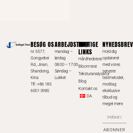
BESØG OS
ARBEJDSTIDER
HURTIGE
NYHEDSBREV
LINKS
nr. 5577,
mandag –
Hold dig
Gongyebei
lørdag
opdateret
Hårdhedstest
Rd., Jinan,
08:00 – 17:00
med vores
Bloom test
Shandong,
Søndag –
seneste
Teksturanalysator
Kina
Lukket
testmetoder,
Blog
Tlf.: +86 185
modtag
Kontakt os
6001 3985
eksklusive
DA
tilbud og
meget mere.
ABONNER