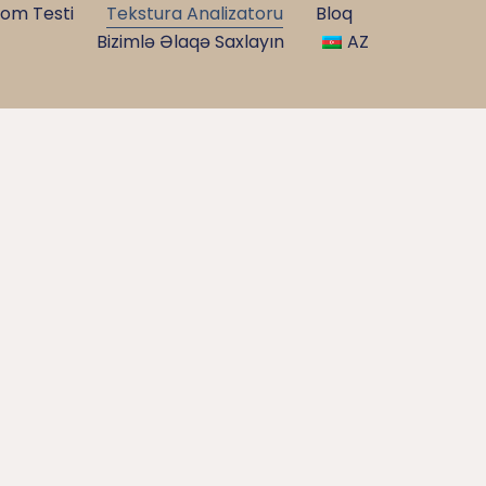
oom Testi
Tekstura Analizatoru
Bloq
Bizimlə Əlaqə Saxlayın
AZ