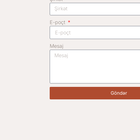
E-poçt
Mesaj
Göndər