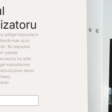
l
izatoru
ru
softgel kapsulların
ətləndirmək üçün
dir. Bu kapsullar
əri yüksək
czaçılıq və qida
gel kapsullarının
r bütövlüyünün təmin
hlakçı
bdir.