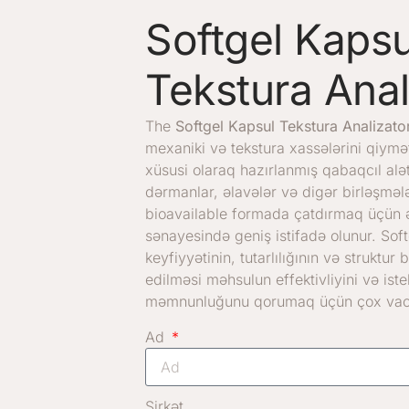
Softgel Kapsu
Tekstura Anal
The
Softgel Kapsul Tekstura Analizato
mexaniki və tekstura xassələrini qiym
xüsusi olaraq hazırlanmış qabaqcıl alət
dərmanlar, əlavələr və digər birləşməl
bioavailable formada çatdırmaq üçün ə
sənayesində geniş istifadə olunur. Soft
keyfiyyətinin, tutarlılığının və struktu
edilməsi məhsulun effektivliyini və iste
məmnunluğunu qorumaq üçün çox vaci
Ad
Şirkət