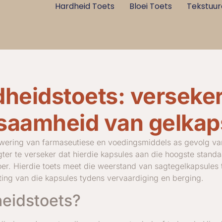
Hardheid Toets
Bloei Toets
Tekstuur
heidstoets: verseker
saamheid van gelkap
 lewering van farmaseutiese en voedingsmiddels as gevolg 
er te verseker dat hierdie kapsules aan die hoogste standaar
oer. Hierdie toets meet die weerstand van sagtegelkapsules
ting van die kapsules tydens vervaardiging en berging.
heidstoets?