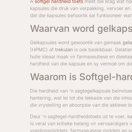
A
softgel hardheid toets
meet die krag wat nod
kapsules die druk van verpakking, vervoer en h
dat die kapsules behoorlik sal funksioneer wan
Waarvan word gelkap
Gelkapsules word gewoonlik van gemaak
gela
(HPMC) of
trekulan
is ook beskikbaar. Gelati
hulle ideaal maak vir farmaseutiese en dieetaa
hardheid van die kapsule en sy vermoë om die
Waarom is Softgel-har
Die hardheid van 'n sagtegelkapsule beïnvloed 
hantering, wat lei tot die lekkasie van die in
die vrystelling en absorpsie van die aktiewe
Deur 'n sagtegel-hardheidstoets uit te voer, k
is veral van kritieke belang vir vervaardiger
voedingsmiddels, farmaseutiese middels en v