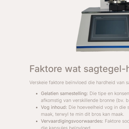
Faktore wat sagtegel-
Verskeie faktore beïnvloed die hardheid van s
Gelatien samestelling:
Die tipe en konsen
afkomstig van verskillende bronne (bv. b
Vog inhoud:
Die hoeveelheid vog in die s
maak, terwyl te min dit bros kan maak.
Vervaardigingsvoorwaardes:
Faktore soo
die kapsules beïnvloed.