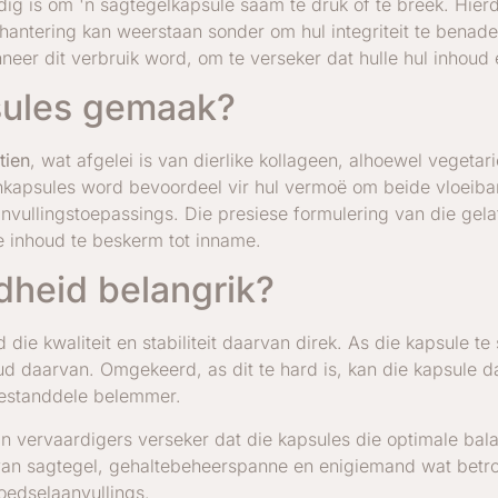
ig is om 'n sagtegelkapsule saam te druk of te breek. Hierdi
antering kan weerstaan sonder om hul integriteit te benadee
neer dit verbruik word, om te verseker dat hulle hul inhoud e
sules gemaak?
tien
, wat afgelei is van dierlike kollageen, alhoewel vegeta
enkapsules word bevoordeel vir hul vermoë om beide vloeiba
nvullingstoepassings. Die presiese formulering van die gelati
 inhoud te beskerm tot inname.
dheid belangrik?
die kwaliteit en stabiliteit daarvan direk. As die kapsule te
houd daarvan. Omgekeerd, as dit te hard is, kan die kapsule d
 bestanddele belemmer.
an vervaardigers verseker dat die kapsules die optimale bala
s van sagtegel, gehaltebeheerspanne en enigiemand wat betr
oedselaanvullings.