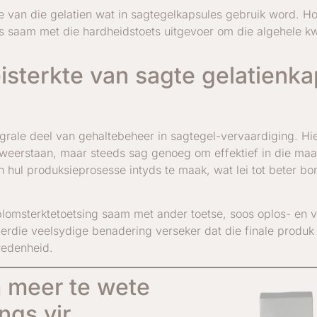
e van die gelatien wat in sagtegelkapsules gebruik word. Ho
ls saam met die hardheidstoets uitgevoer om die algehele kwa
isterkte van sagte gelatienka
egrale deel van gehaltebeheer in sagtegel-vervaardiging. Hi
weerstaan, maar steeds sag genoeg om effektief in die maa
n hul produksieprosesse intyds te maak, wat lei tot beter bo
omsterktetoetsing saam met ander toetse, soos oplos- en v
ierdie veelsydige benadering verseker dat die finale produk 
redenheid.
 meer te wete
ngs vir