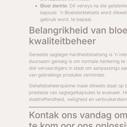
Bloei sterkte:
Dit verwys na die gelsterkt
kapsule. 'n Bloeisterktetoets word dikwe
gebruik word, te bepaal.
Belangrikheid van bloe
kwaliteitbeheer
Gereelde sagtegel-hardheidstoetsing is 'n int
duursaam genoeg is om normale hantering te 
stel vervaardigers in staat om aanpassings aa
van gebrekkige produkte verminder.
Gehaltebeheerspanne maak dikwels staat op bl
prestasie van sagtegelkapsules te evalueer. H
doeltreffendheid, veiligheid en verbruikerstev
Kontak ons vandag om
te kom oor ons oplossi