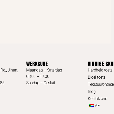
WERKSURE
VINNIGE SKA
Rd., Jinan,
Maandag – Saterdag
Hardheid toets
08:00 – 17:00
Bloei toets
985
Sondag – Gesluit
Tekstuurontled
Blog
Kontak ons
AF