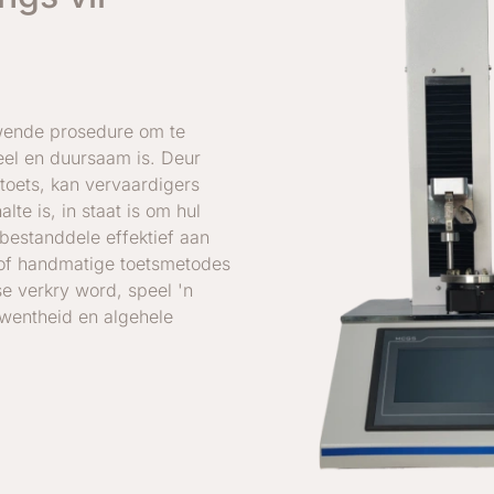
ewende prosedure om te
eel en duursaam is. Deur
toets, kan vervaardigers
te is, in staat is om hul
bestanddele effektief aan
e of handmatige toetsmetodes
tse verkry word, speel 'n
kwentheid en algehele